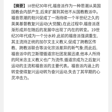
【摘要】
18
世纪
30
年代
,
福音派作为一种思潮从英国
国教会内部产生
,
后来扩展到其他不从国教教派中。
福音思潮的勃兴促成了一场持续一个半世纪之久的
英美基督教复兴运动
(
大觉醒
),
在此过程中
,
福音派逐
渐形成并在随后的发展中出现了内在的转变。
19
世
纪
20
年代成为一个分水岭
,
此前的福音派强调重生
,
其主流持正统的加尔文主义教义
,
促成了跨教区传
教、跨教派联合等淡化宗派差异的新气象
;
而此后
,
福音派中的卫斯理循道宗社团发展迅速
,
他本人所持
的阿米念主义教义也广为流传
,
循道宗成为之后复兴
运动的主流和福音派的主要代表。福音派内涵上的
转变使得复兴运动转为奋兴运动
,
失去了其早期的心
灵冲击力。