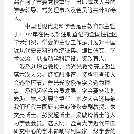
疆石河子市委党校举行。出席本次大会的
学会领导、常务理事以及会员等共计
80
余
人。
中国近现代史料学会是由教育部主管
于
1992
年在民政部注册登记的全国性社团
学术组织，学会的主要工作是开展对中国
近现代史史料的系统征集、编目研究、学
术交流，以推动学科建设，资政育人。
我系
刘增合
教授、
曾光光
教授等应邀出
席本次大会。经酝酿推荐、资格审查和大
会选举环节，
曾光光
教授被学会选为理
事，承担起学会会员发展、学会要务策划
襄助、学术发展等重任。本次大会还接纳
我们近代中国研究中心张永春副教授、
朱
文亮
博士、
彭贺超
博士、
梁敏玲
博士等人
为学会会员。这表明，暨南大学近代中国
研究中心的学术影响得到国家一级学会的