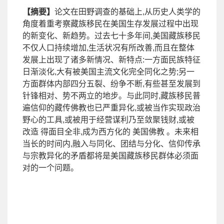
【摘要】
论文在田野调查的基础上
,
从历史人类学的
角度着重考察藏族移民在美国生存发展过程中出现
的新变化、新趋势。过去七十多年间
,
美国藏族移民
不仅人口持续增加
,
生活状况有所改善
,
而且在整体
发展上出现了诸多新情况、新特点
:
一方面民族特征
日渐淡化
,
大有被美国主流文化完全同化之势
;
另一
方面群体内部四分五裂、纷争不断
,
有些甚至发展到
针锋相对、势不两立的地步。与此同时
,
藏族移民普
遍信仰的藏传佛教也已严重异化
,
或被当作实现政治
野心的工具
,
或被用于经营谋利乃至敛聚钱财
,
或被
改造 得面目全非
,
成为西方化的 美国佛教 。未来相
当长的时间内
,
融入与同化、团结与分化、信仰传承
与宗教异化的矛盾都将是美国藏族移民群体必须面
对的一个问题。