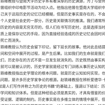
赵轶峰教授与暨南大学历史学系有着深厚的历史渊源，为了与会
间曾组织中印电影节活动为切入点。他指出他曾在暨南大学组织
自己关于这段历史的记忆已经模糊，但是历史事实是存在的，不
，个人史是社会史的一部分，历史是关联情况的推演。我们通常
调历史的内容是无穷无尽的，但人们在书写历史时，总是选择当
实质上是保存记忆的手段，因为直接经验造成的历史记忆会因时
的死亡而消失。
赵轶峰教授认为历史会留下印记，留下延长的故事。他对此总结提
时间和空间中展开的过程，是产生后果。比如我们的生命就是我
我们，历史存在的方式不是一旦发生就消失的。历史既然由事实
史就可以是被认识的，历史学家就是经过专门训练从事历史认知
赵轶峰教授指出史学理论的根本问题，就是历史认知如何实现，
问题，是许多历史学家争论的根源。赵轶峰教授在辨析爱德华·卡
史就是人们写作并称之为历史的书籍”的基础上，强调以下结论：
的学问和知识体系。但是这种经验必须是真实的，才具有借鉴的
接受证据、逻辑的制约。历史事实是在多维立体的情境中展开，