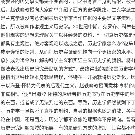
录或叙述的历史事实都是不完备的，加之书写者自身的局限，被
随后，赵轶峰教授向大家简单介绍了西方的史学脉络。兰克学派
但是兰克学派没有意识到被历史学家当作证据的主要是文字资料
观性，所以被叫作客观主义历史学。
20
世纪中期，克罗齐、科林
用他们现实的思想来理解关于以往经验的资料，“一切真历史都是
果都具有主观性，绝对客观难以达成之后，历史学家怎么办
?
赵轶
形成更谨慎的批判，从而把历史实证研究推向一个更缜密的水平
想象》成为迄今为止解构科学主义和实证主义历史学的旗帜。将
4
的做法表现出历史研究最贴切的方式”，最终得出的结论是历史学
教授指出这种比较本身就是错误，怀特在一开始就将历史泛化，
对于以海登·怀特为代表的后现代主义，赵轶峰教授同意林·亨特
而非真相”。他指出海登·怀特的后继者把历史书写在历史学中的
无的东西，或者成了无法判定的东西。导致，历史学俨然就剩下
向。历史学一旦摆脱了真相的制约，自身的根据也随之消散，各
无论在中国，还是西方，历史学都不会像陀螺那样不停转向。曾
是历史研究问题领域的拓展，有的是研究方式的增加，其实都不