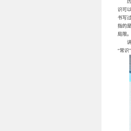
识可
书写
指的
局限
“常