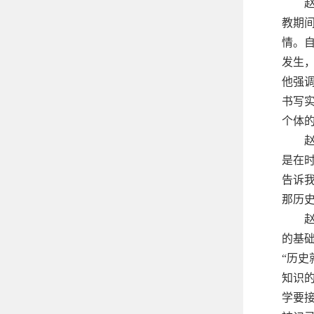
教期
情。
发生
他强
书写
个体
是在
告诉
那历
的基础
“历
知识
学要