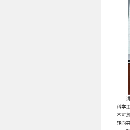
科学
不可
转向