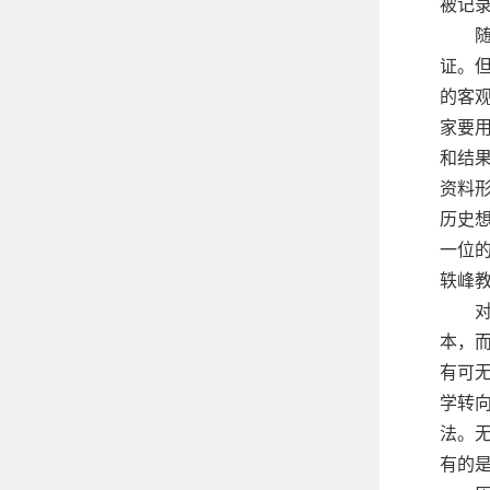
被记
证。
的客
家要
和结
资料
历史
一位
轶峰
本，
有可
学转
法。
有的