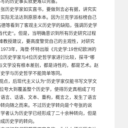
书写的历史事实就更难以完备。
主张历史学家如实直书，要做到言必有据，讲究实
，实际无法达到原原本本。因为兰克学派标榜自己
伍德等看到了客观主义历史学的缺陷，强调历史学
当代史”。但是，当明确意识到所有历史研究过程
峰教授建议，要高度警觉自己的主观性，对研究
。
1973
年，海登
·
怀特出版《元史学
:19
世纪欧洲的
位历史学家与
4
位历史哲学家进行比较，探寻“哪
与文学没有根本差别，都是诗性的，都是艺术。赵
历史学与历史哲学不能简单等同。
的观点，后现代主义认为“历史学家仅能书写文学文
地位夸大到覆盖整个历史学，使得历史真相成了可
了语言、话语、文本、重构，概言之，发生了语言
种转向随之而来。不过历史学转向是个夸张的说
有学者认为历史学已经形成了二十余种转向，但是
构成历史学的转向。