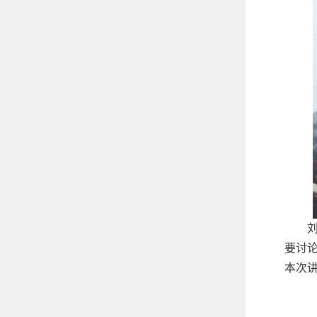
要讨
本次