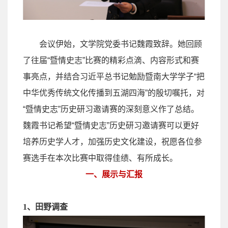
会议伊始，文学院党委书记魏霞致辞。她回顾
了往届
“
暨情史志
”
比赛的精彩点滴、内容形式和赛
事亮点，并结合习近平总书记勉励暨南大学学子
“
把
中华优秀传统文化传播到五湖四海
”
的殷切嘱托，对
“
暨情史志
”
历史研习邀请赛的深刻意义作了总结。
魏霞书记希望
“
暨情史志
”
历史研习邀请赛可以更好
培养历史学人才，加强历史文化建设，祝愿各位参
赛选手在本次比赛中取得佳绩、有所成长。
一、展示与汇报
1
、
田野调查