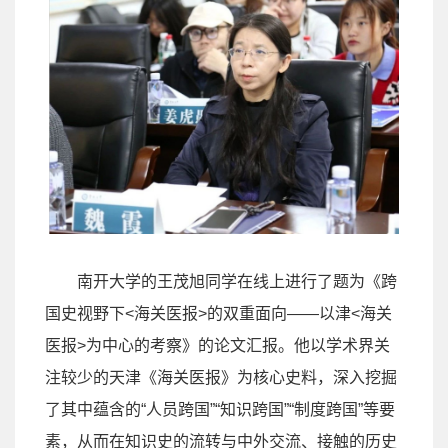
南开大学的王茂旭同学在线上进行了题为《跨
国史视野下
<
海关医报
>
的双重面向
——
以津
<
海关
医报
>
为中心的考察》的论文汇报。他以学术界关
注较少的天津《海关医报》为核心史料，深入挖掘
了其中蕴含的
“
人员跨国
”“
知识跨国
”“
制度跨国
”
等要
素，从而在知识史的流转与中外交流、接触的历史