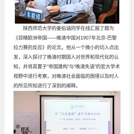
陕西师范大学的姜伯涵同学在线汇报了题为
《目睹欧洲帝国
——
晚清中国对
1907
年北京
-
巴黎
拉力赛的反应》的论文。他从一个微小的切入点出
发，深入探讨了晚清时期国人对世界和现代化的认
知，并将其置于
“
帝国建构
”
与
“
晚清失语
”
的宏大学术
视野中进行考察，对晚清社会面临的困境以及时人
的所见所知进行了深刻的阐释。