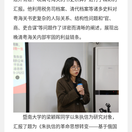
汇报。他利用税务司档案、清代档案等诸多史料对
粤海关书吏复杂的人际关系、结构性问题和
“
官、
商、吏合谋
”
等问题作了详密而清晰的阐述，展现出
晚清粤海关内部牢固的利益链条。
暨南大学的梁颖晖同学以朱执信为研究对象，
汇报了题为《朱执信的革命思想转变
——
基于俄国