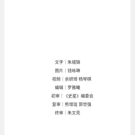
文字｜朱城锦
图片｜钱咏琳
视频｜余妍琦 杨琴棋
编辑｜罗雅曦
初审｜《史星》编委会
复审｜熊增珑 郭世强
终审｜朱文亮