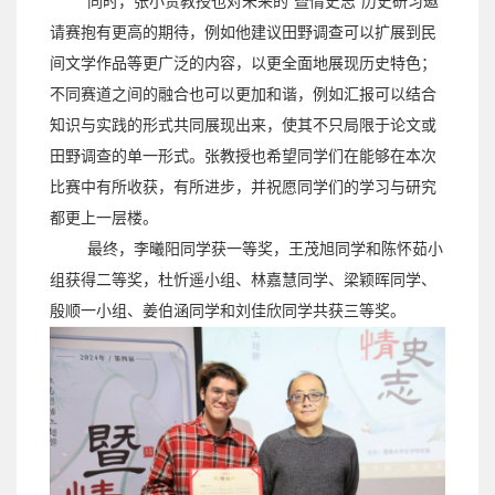
同时，张小贵教授也对未来的
“
暨情史志
”
历史研习邀
请赛抱有更高的期待，例如他建议田野调查可以扩展到民
间文学作品等更广泛的内容，以更全面地展现历史特色；
不同赛道之间的融合也可以更加和谐，例如汇报可以结合
知识与实践的形式共同展现出来，使其不只局限于论文或
田野调查的单一形式。张教授也希望同学们在能够在本次
比赛中有所收获，有所进步，并祝愿同学们的学习与研究
都更上一层楼。
最终，李曦阳同学获一等奖，王茂旭同学和陈怀茹小
组获得二等奖，杜忻遥小组、林嘉慧同学、梁颖晖同学、
殷顺一小组、姜伯涵同学和刘佳欣同学共获三等奖。