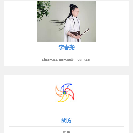
李春尧
chunyaochunyao@aliyun.com
胡方