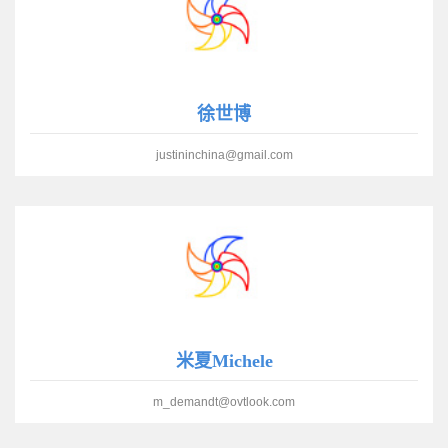
徐世博
justininchina@gmail.com
米夏Michele
m_demandt@ovtlook.com